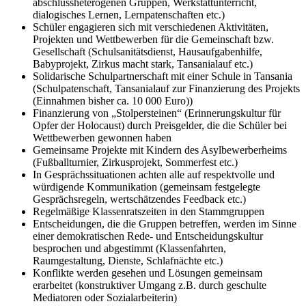
abschlussheterogenen Gruppen, Werkstattunterricht,
dialogisches Lernen, Lernpatenschaften etc.)
Schüler engagieren sich mit verschiedenen Aktivitäten,
Projekten und Wettbewerben für die Gemeinschaft bzw.
Gesellschaft (Schulsanitätsdienst, Hausaufgabenhilfe,
Babyprojekt, Zirkus macht stark, Tansanialauf etc.)
Solidarische Schulpartnerschaft mit einer Schule in Tansania
(Schulpatenschaft, Tansanialauf zur Finanzierung des Projekts
(Einnahmen bisher ca. 10 000 Euro))
Finanzierung von „Stolpersteinen“ (Erinnerungskultur für
Opfer der Holocaust) durch Preisgelder, die die Schüler bei
Wettbewerben gewonnen haben
Gemeinsame Projekte mit Kindern des Asylbewerberheims
(Fußballturnier, Zirkusprojekt, Sommerfest etc.)
In Gesprächssituationen achten alle auf respektvolle und
würdigende Kommunikation (gemeinsam festgelegte
Gesprächsregeln, wertschätzendes Feedback etc.)
Regelmäßige Klassenratszeiten in den Stammgruppen
Entscheidungen, die die Gruppen betreffen, werden im Sinne
einer demokratischen Rede- und Entscheidungskultur
besprochen und abgestimmt (Klassenfahrten,
Raumgestaltung, Dienste, Schlafnächte etc.)
Konflikte werden gesehen und Lösungen gemeinsam
erarbeitet (konstruktiver Umgang z.B. durch geschulte
Mediatoren oder Sozialarbeiterin)