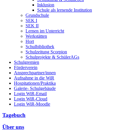
Inklusion
Schule als lernende Institution
Grundschule
SEK I
SEK II
Lernen im Unterricht
Werkstätten
Hort
Schulbibliothek
Schulzeitung Scorpion
Schulprojekte & SchülerAGs
Schulgremien
Förderverein
Ansprechpartner/innen
Aufnahme in die WiR
Hospitationen/Praktika
Galerie- Schulgebäude
Login WiR-Email
Login WiR-Cloud
Login WiR-Moodle
Tagebuch
Über uns