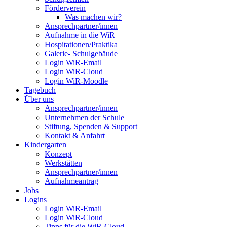
Förderverein
Was machen wir?
Ansprechpartner/innen
Aufnahme in die WiR
Hospitationen/Praktika
Galerie- Schulgebäude
Login WiR-Email
Login WiR-Cloud
Login WiR-Moodle
Tagebuch
Über uns
Ansprechpartner/innen
Unternehmen der Schule
Stiftung, Spenden & Support
Kontakt & Anfahrt
Kindergarten
Konzept
Werkstätten
Ansprechpartner/innen
Aufnahmeantrag
Jobs
Logins
Login WiR-Email
Login WiR-Cloud
Tipps für die WiR-Cloud