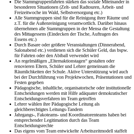
Die Stammgruppenfahrten stärken das soziale Miteinander in
besonderen Situationen (Zelt- und Radtouren, Arbeit- und
Freizeitwoche im Wald, Selbstversorgung etc.)
Alle Stammgruppen sind für die Reinigung ihrer Räume und
z.T. für die Außenreinigung verantwortlich. Darüber hinaus
übernehmen alle Stammgruppen in der Mensa die Gestaltung
des Mittagessens (Eindecken der Tische, Auftragen des
Essens etc.)
Durch Basare oder größere Veranstaltungen (Dinnerabend,
Salonabend etc.) verdienen sich die Schüler Geld, das bspw.
für Fahrten oder den Abiball verwendet wird
An regelmäßigen „Elternaktionstagen“ gestalten oder
renovieren Eltern, Schüler und Lehrer gemeinsam die
Räumlichkeiten der Schule. Aktive Unterstützung wird auch
bei der Durchführung von Projektwochen, Präsentationen und
Festen gegeben
Pädagogische, inhaltliche, organisatorische oder institutionelle
Entscheidungen werden mit Hilfe adäquater demokratischer
Entscheidungsverfahren im Team getroffen
Lehrer wählen ihre Pädagogische Leitung als
gleichberechtigtes Leitungs-Tandem
Jahrgangs-, Fakoteams- und Koordinatorenteams haben bei
entsprechender Legitimation durch das Team
Entscheidungsrechte
Das eigens vom Team entwickelte Arbeitszeitmodell staffelt