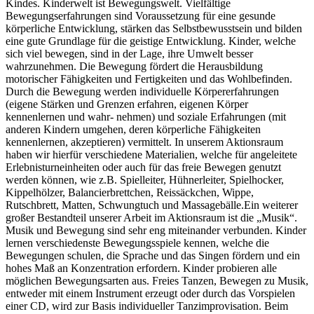
Kindes. Kinderwelt ist Bewegungswelt. Vielfältige
Bewegungserfahrungen sind Voraussetzung für eine gesunde
körperliche Entwicklung, stärken das Selbstbewusstsein und bilden
eine gute Grundlage für die geistige Entwicklung. Kinder, welche
sich viel bewegen, sind in der Lage, ihre Umwelt besser
wahrzunehmen. Die Bewegung fördert die Herausbildung
motorischer Fähigkeiten und Fertigkeiten und das Wohlbefinden.
Durch die Bewegung werden individuelle Körpererfahrungen
(eigene Stärken und Grenzen erfahren, eigenen Körper
kennenlernen und wahr- nehmen) und soziale Erfahrungen (mit
anderen Kindern umgehen, deren körperliche Fähigkeiten
kennenlernen, akzeptieren) vermittelt. In unserem Aktionsraum
haben wir hierfür verschiedene Materialien, welche für angeleitete
Erlebnisturneinheiten oder auch für das freie Bewegen genutzt
werden können, wie z.B. Spielleiter, Hühnerleiter, Spielhocker,
Kippelhölzer, Balancierbrettchen, Reissäckchen, Wippe,
Rutschbrett, Matten, Schwungtuch und Massagebälle.Ein weiterer
großer Bestandteil unserer Arbeit im Aktionsraum ist die „Musik“.
Musik und Bewegung sind sehr eng miteinander verbunden. Kinder
lernen verschiedenste Bewegungsspiele kennen, welche die
Bewegungen schulen, die Sprache und das Singen fördern und ein
hohes Maß an Konzentration erfordern. Kinder probieren alle
möglichen Bewegungsarten aus. Freies Tanzen, Bewegen zu Musik,
entweder mit einem Instrument erzeugt oder durch das Vorspielen
einer CD, wird zur Basis individueller Tanzimprovisation. Beim