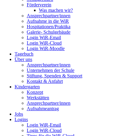
Förderverein
Was machen wir?
Ansprechpartner/innen
Aufnahme in die WiR
Hospitationen/Praktika
Galerie- Schulgebäude
Login WiR-Email
Login WiR-Cloud
Login WiR-Moodle
Tagebuch
Über uns
Ansprechpartner/innen
Unternehmen der Schule
Stiftung, Spenden & Support
Kontakt & Anfahrt
Kindergarten
Konzept
Werkstätten
Ansprechpartner/innen
Aufnahmeantrag
Jobs
Logins
Login WiR-Email
Login WiR-Cloud
Tipps für die WiR-Cloud