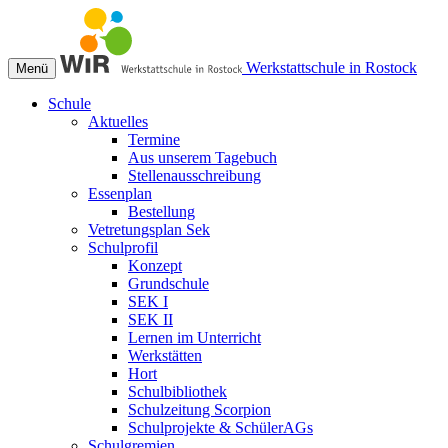
Werkstattschule in Rostock
Menü
Schule
Aktuelles
Termine
Aus unserem Tagebuch
Stellenausschreibung
Essenplan
Bestellung
Vetretungsplan Sek
Schulprofil
Konzept
Grundschule
SEK I
SEK II
Lernen im Unterricht
Werkstätten
Hort
Schulbibliothek
Schulzeitung Scorpion
Schulprojekte & SchülerAGs
Schulgremien